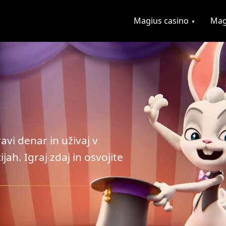
Magius casino
Mag
avi denar in uživaj v
jah. Igraj zdaj in osvojite