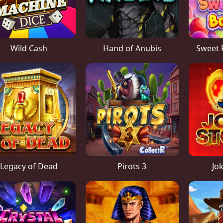
Wild Cash
Hand of Anubis
Sweet 
Legacy of Dead
Pirots 3
Jo