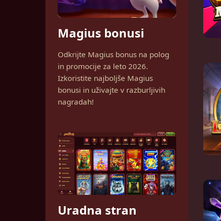
Magius bonusi
Odkrijte Magius bonus na polog
in promocije za leto 2026.
Izkoristite najboljše Magius
bonusi in uživajte v razburljivih
nagradah!
Uradna stran