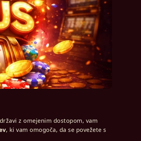
 v državi z omejenim dostopom, vam
ev
, ki vam omogoča, da se povežete s