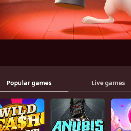
Popular games
Live games