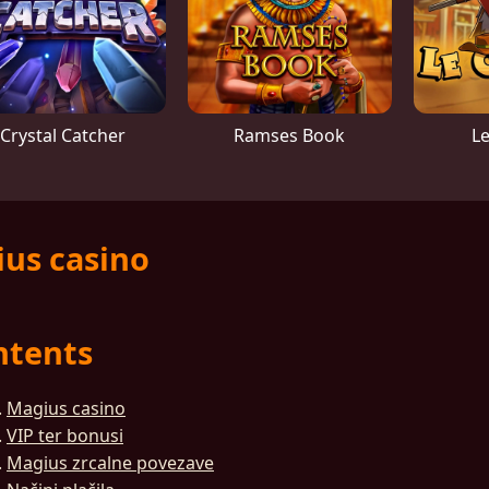
Crystal Catcher
Ramses Book
L
us casino
ntents
Monopoly Live
Balloon
Lightning Storm
Rocketman
M
Magius casino
VIP ter bonusi
Magius zrcalne povezave