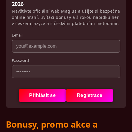
2026
Navštivte oficiální web Magius a užijte si bezpečné
online hraní, uvítací bonusy a širokou nabídku her
v českém jazyce a s českými platebními metodami.
E-mail
Password
Přihlásit se
Registrace
Bonusy, promo akce a