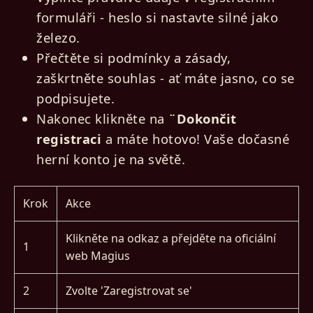
formuláři - heslo si nastavte silné jako
železo.
Přečtěte si podmínky a zásady,
zaškrtněte souhlas - ať máte jasno, co se
podpisujete.
Nakonec klikněte na
¨Dokončit
registraci
a máte hotovo! Vaše dočasné
herní konto je na světě.
Krok
Akce
Klikněte na odkaz a přejděte na oficiální
1
web Magius
2
Zvolte 'Zaregistrovat se'