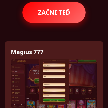
ZAČNI TEĎ
Magius 777