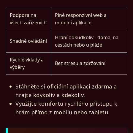
Podpora na
Plně responzivní web a
všech zařízeních
mobilní aplikace
Hraní odkudkoliv - doma, na
Snadné ovládání
cestách nebo u pláže
Rychlé vklady a
Bez stresu a zdržování
výběry
Stáhněte si oficiální aplikaci zdarma a
hrajte kdykoliv a kdekoliv.
Využijte komfortu rychlého přístupu k
hrám přímo z mobilu nebo tabletu.