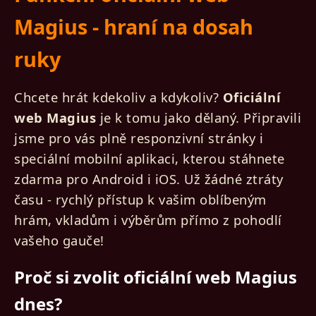
Magius - hraní na dosah
ruky
Chcete hrát kdekoliv a kdykoliv?
Oficiální
web Magius
je k tomu jako dělaný. Připravili
jsme pro vás plně responzivní stránky i
speciální mobilní aplikaci, kterou stáhnete
zdarma pro Android i iOS. Už žádné ztráty
času - rychlý přístup k vašim oblíbeným
hrám, vkladům i výběrům přímo z pohodlí
vašeho gauče!
Proč si zvolit oficiální web Magius
dnes?