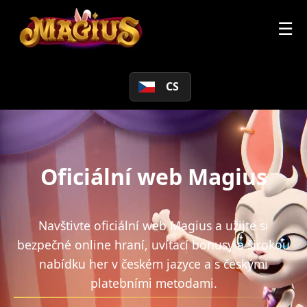
☰
CS
Oficiální web Magius
Navštivte oficiální web Magius a užijte si
bezpečné online hraní, uvítací bonusy a širokou
nabídku her v českém jazyce a s českými
platebními metodami.