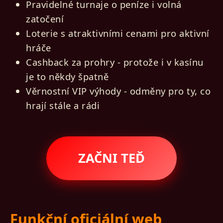
Pravidelné turnaje o peníze i volná
zatočení
Loterie s atraktivními cenami pro aktivní
hráče
Cashback za prohry - protože i v kasínu
je to někdy špatně
Věrnostní VIP výhody - odměny pro ty, co
hrají stále a rádi
ZAČNI TEĎ
Funkční oficiální web