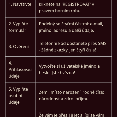
1. Navštivte
klikněte na 'REGISTROVAT' v
pravém horním rohu
2. Vyplňte
Podélný se čtyřmi částmi: e-mail,
formulář
jméno, adresu a další údaje.
Telefonní kód dostanete přes SMS
3. Ověření
- žádné zkazky, jen čtyři čísla!
4.
Vytvořte si uživatelské jméno a
Přihlašovací
heslo. Jste hvězda!
údaje
5. Vyplňte
Zemi, místo narození, rodné číslo,
osobní
národnost a zdroj příjmu.
údaje
Že vám je přes 18 let a líbí se vám