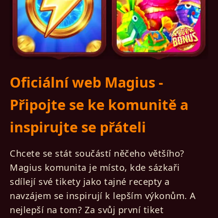
Oficiální web Magius -
Připojte se ke komunitě a
inspirujte se přáteli
Chcete se stát součástí něčeho většího?
Magius komunita je místo, kde sázkaři
sdílejí své tikety jako tajné recepty a
navzájem se inspirují k lepším výkonům. A
nejlepší na tom? Za svůj první tiket