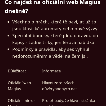
Co najdeš na oficiální web Magius
dnešně?
Všechno o hrách, které tě baví, ať už to
jsou klasické automaty nebo nové výzvy.
Speciální bonusy, které jdou opravdu do
kapsy - žádné triky, jen férová nabídka.
Podmínky a pravidla, aby ses vyhnul
nedorozuměním a věděl na čem jsi.
Důležitost
Informace
Oficiální web
Hlavní zdroj všech
Magius
důvěryhodných dat
Oficiální mirror
Pro případy, že hlavní stránka