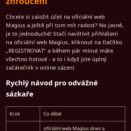
zhroucení
Chcete si založit účet na oficiální web
Magius a ještě při tom mít radost? No jasně,
je to jednoduché! Stačí navštívit přihlášení
na oficiální web Magius, kliknout na tlačítko
„REGISTROVAT“ a během pár minut máte
všechno hotové - a to i když jste úplný
začátečník v online sázení.
Rychlý návod pro odvážné
sázkaře
Krok
Co dělat
oficiální web Magius dnes a