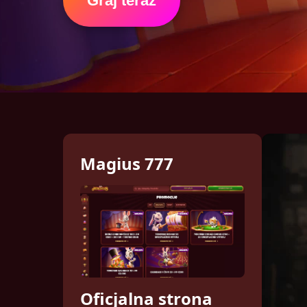
Graj teraz
ODBIERZ
BONUS
Magius 777
Oficjalna strona