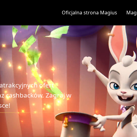
Oficjalna strona Magius
Magi
atrakcyjnych ofert
z cashbacków. Zagraj w
sce!