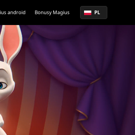
us android
Bonusy Magius
PL