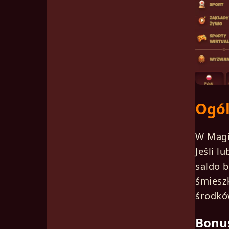
Ogól
W Magi
Jeśli l
saldo b
śmiesz
środkó
Bonus