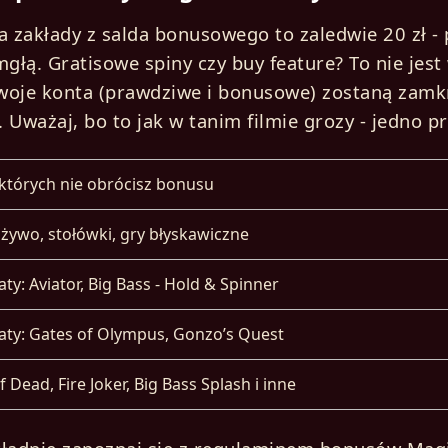
a zakłady z salda bonusowego to zaledwie 20 zł - 
mgłą. Gratisowe spiny czy buy feature? To nie jes
twoje konta (prawdziwe i bonusowe) zostaną zamkn
e. Uważaj, bo to jak w tanim filmie grozy - jedno 
 których nie obrócisz bonusu
 żywo, stołówki, gry błyskawiczne
y: Aviator, Big Bass - Hold & Spinner
ty: Gates of Olympus, Gonzo’s Quest
 Dead, Fire Joker, Big Bass Splash i inne