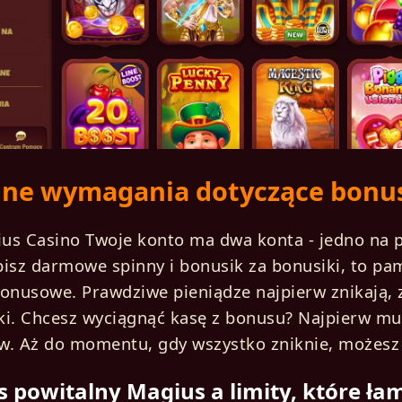
ne wymagania dotyczące bonu
us Casino Twoje konto ma dwa konta - jedno na p
ubisz darmowe spinny i bonusik za bonusiki, to pam
onusowe. Prawdziwe pieniądze najpierw znikają, 
ki. Chcesz wyciągnąć kasę z bonusu? Najpierw m
w. Aż do momentu, gdy wszystko zniknie, możesz 
 powitalny Magius a limity, które łam