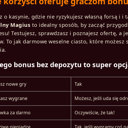
e korzyści oferuje graczom bon
 o kasynie, gdzie nie ryzykujesz własną forsą i i
lny Magius
to idealny sposób, by zacząć przygod
esu! Testujesz, sprawdzasz i poznajesz ofertę, a j
w. To jak darmowe weselne ciasto, które możesz
ia.
ego bonus bez depozytu to super opcj
esz nowe gry
Tak
asz wygrane
Możesz, jeśli uda się od
ywka za darmo
Oczywiście, że tak!
iwe pieniądze
Tak, jeśli wygramy coś n