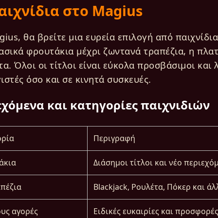
αιχνίδια στο Magius
gius, θα βρείτε μια ευρεία επιλογή από παιχνίδι
ασικά φρουτάκια μέχρι ζωντανά τραπέζια, η πλα
τα. Όλοι οι τίτλοι είναι εύκολα προσβάσιμοι και
ιστές όσο και σε κινητά συσκευές.
εχόμενα και κατηγορίες παιχνιδιών
ορία
Περιγραφή
άκια
Διάσημοι τίτλοι και νέο περιεχό
πέζια
Blackjack, Ρουλέτα, Πόκερ και άλ
υς αγορές
Ειδικές ευκαιρίες και προσφορέ