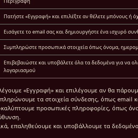
Περιγραφή
Πατήστε «Εγγραφή» και επιλέξτε αν θέλετε μπόνους ή ό
Εισάγετε το email σας και δημιουργήστε ένα ισχυρό συ
Συμπληρώστε προσωπικά στοιχεία όπως όνομα, ημερομη
Επιβεβαιώστε και υποβάλετε όλα τα δεδομένα για να ο
λογαριασμού
λέγουμε «Εγγραφή» και επιλέγουμε αν θα πάρουμ
πληρώνουμε τα στοιχεία σύνδεσης, όπως email κ
καλύπτουμε προσωπικές πληροφορίες, όπως όνο
ύθυνση.
ικά, επαληθεύουμε και υποβάλλουμε τα δεδομένα