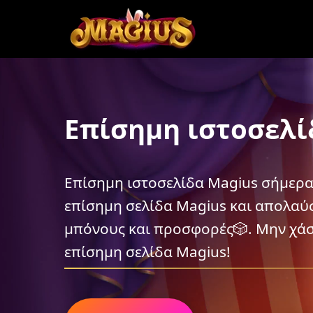
Επίσημη ιστοσελί
Επίσημη ιστοσελίδα Magius σήμερα
επίσημη σελίδα Magius και απολαύ
μπόνους και προσφορές🎲. Μην χάσ
επίσημη σελίδα Magius!