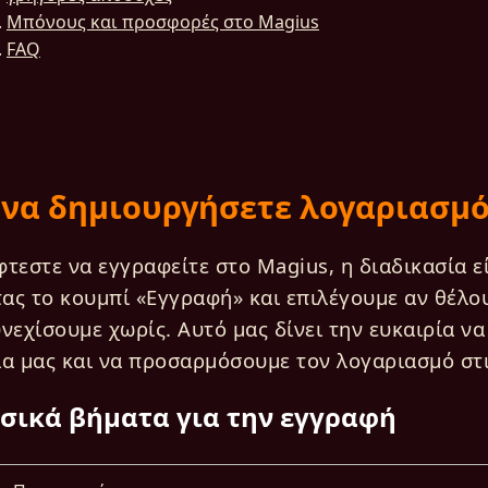
Μπόνους και προσφορές στο Magius
FAQ
να δημιουργήσετε λογαριασμό
φτεστε να εγγραφείτε στο Magius, η διαδικασία ε
ας το κουμπί «Εγγραφή» και επιλέγουμε αν θέλο
υνεχίσουμε χωρίς. Αυτό μας δίνει την ευκαιρία 
ία μας και να προσαρμόσουμε τον λογαριασμό στι
ασικά βήματα για την εγγραφή