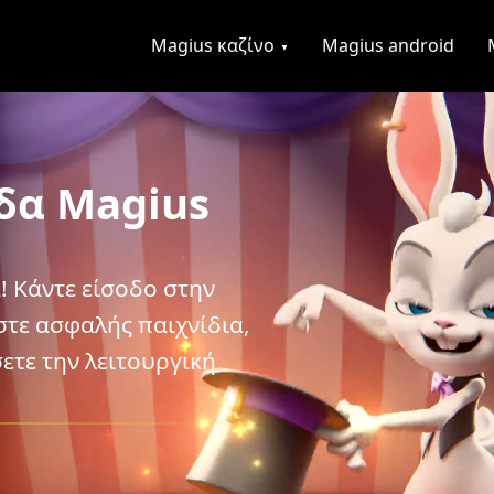
Magius καζίνο
Magius android
δα Magius
! Κάντε είσοδο στην
στε ασφαλής παιχνίδια,
ετε την λειτουργική