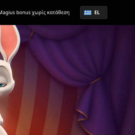
Magius bonus χωρίς κατάθεση
EL