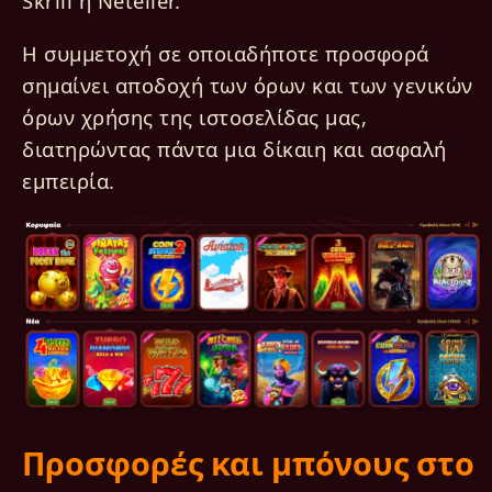
Skrill ή Neteller.
Η συμμετοχή σε οποιαδήποτε προσφορά
σημαίνει αποδοχή των όρων και των γενικών
όρων χρήσης της ιστοσελίδας μας,
διατηρώντας πάντα μια δίκαιη και ασφαλή
εμπειρία.
Προσφορές και μπόνους στο