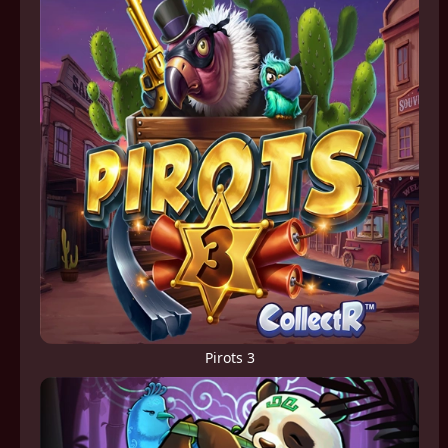
Pirots 3