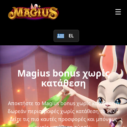
☰
EL
Magius bonus χωρίς
κατάθεση
Αποκτήστε το Magius bonus χωρίς κατάθεση ή
δωρεάν περιστροφές χωρίς κατάθεση το 2026!
Δείτε τις πιο καυτές προσφορές και μπόνους