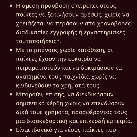
Η άμεση πρόσβαση επιτρέπει στους
παίκτες να ξεκινήσουν αμέσως, χωρίς να
χρειάζεται να περάσουν από χρονοβόρες
διαδικασίες εγγραφής ή εργαστηριακές
ταυτοποιήσεις*.
Με το μπόνους χωρίς κατάθεση, οι
παίκτες έχουν την ευκαιρία να
πειραματιστούν και να δοκιμάσουν τα
αγαπημένα τους παιχνίδια χωρίς να
κινδυνεύουν τα χρήματά τους.
Μπορούν, επίσης, να διεκδικήσουν
σημαντικά κέρδη χωρίς να επενδύσουν
δικά τους χρήματα, προσφέροντάς τους
μια διασκεδαστική και επικερδή εμπειρία.
Είναι ιδανικό για νέους παίκτες που