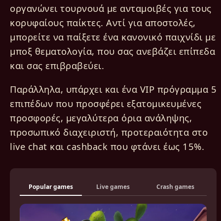
οργανώνει τουρνουά με ανταμοιβές για τους
κορυφαίους παίκτες. Αντί για αποστολές,
μπορείτε να παίξετε ένα κανονικό παιχνίδι με
μποξ θεματολογία, που σας ανεβάζει επίπεδα
και σας επιβραβεύει.
Παράλληλα, υπάρχει και ένα VIP πρόγραμμα 5
επιπέδων που προσφέρει εξατομικευμένες
προσφορές, μεγαλύτερα όρια ανάληψης,
προσωπικό διαχειριστή, προτεραιότητα στο
live chat και cashback που φτάνει έως 15%.
Popular games
Live games
Crash games