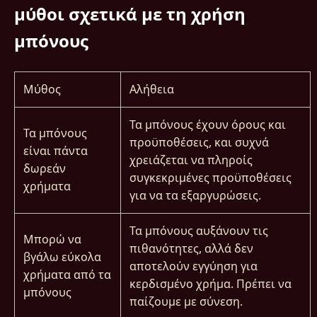
μύθοι σχετικά με τη χρήση
μπόνους
Μύθος
Αλήθεια
Τα μπόνους έχουν όρους και
Τα μπόνους
προϋποθέσεις, και συχνά
είναι πάντα
χρειάζεται να πληροίς
δωρεάν
συγκεκριμένες προϋποθέσεις
χρήματα
για να τα εξαργυρώσεις.
Τα μπόνους αυξάνουν τις
Μπορώ να
πιθανότητες, αλλά δεν
βγάλω εύκολα
αποτελούν εγγύηση για
χρήματα από τα
κερδισμένο χρήμα. Πρέπει να
μπόνους
παίζουμε με σύνεση.