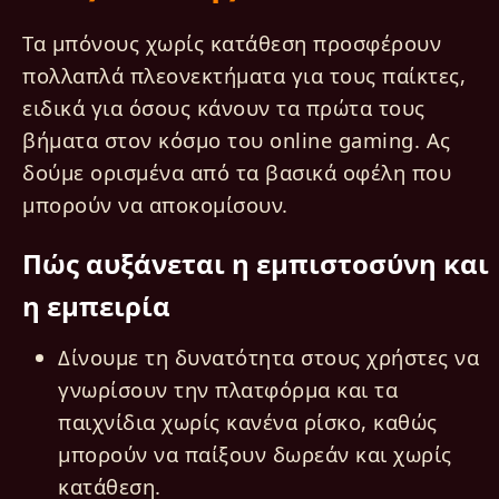
Τα μπόνους χωρίς κατάθεση προσφέρουν
πολλαπλά πλεονεκτήματα για τους παίκτες,
ειδικά για όσους κάνουν τα πρώτα τους
βήματα στον κόσμο του online gaming. Ας
δούμε ορισμένα από τα βασικά οφέλη που
μπορούν να αποκομίσουν.
Πώς αυξάνεται η εμπιστοσύνη και
η εμπειρία
Δίνουμε τη δυνατότητα στους χρήστες να
γνωρίσουν την πλατφόρμα και τα
παιχνίδια χωρίς κανένα ρίσκο, καθώς
μπορούν να παίξουν δωρεάν και χωρίς
κατάθεση.