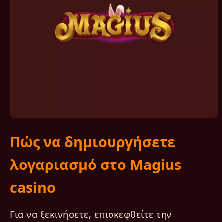
Πώς να δημιουργήσετε
λογαριασμό στο Magius
casino
Για να ξεκινήσετε, επισκεφθείτε την