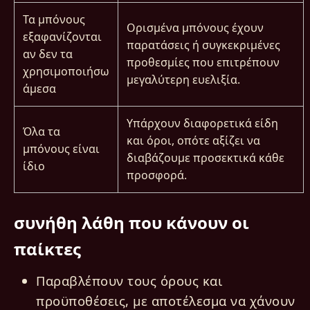
Τα μπόνους
Ορισμένα μπόνους έχουν
εξαφανίζονται
παρατάσεις ή συγκεκριμένες
αν δεν τα
προθεσμίες που επιτρέπουν
χρησιμοποιήσω
μεγαλύτερη ευελιξία.
άμεσα
Υπάρχουν διαφορετικά είδη
Όλα τα
και όροι, οπότε αξίζει να
μπόνους είναι
διαβάζουμε προσεκτικά κάθε
ίδιο
προσφορά.
συνήθη λάθη που κάνουν οι
παίκτες
Παραβλέπουν τους όρους και
προϋποθέσεις, με αποτέλεσμα να χάνουν